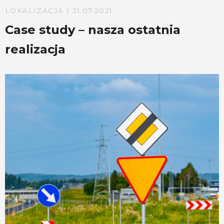
LOKALIZACJA | 21.07.2021
L
Case study – nasza ostatnia
realizacja