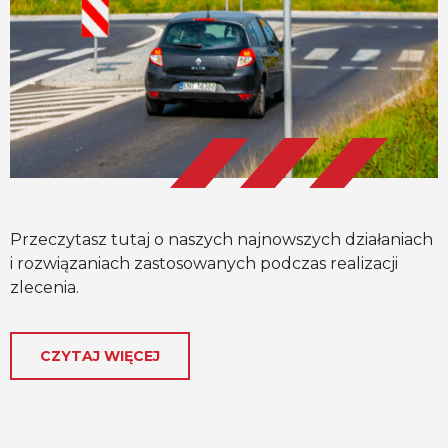
h
Przeczytasz tutaj o naszych najnowszych działaniach
P
i rozwiązaniach zastosowanych podczas realizacji
i
zlecenia.
z
CZYTAJ WIĘCEJ