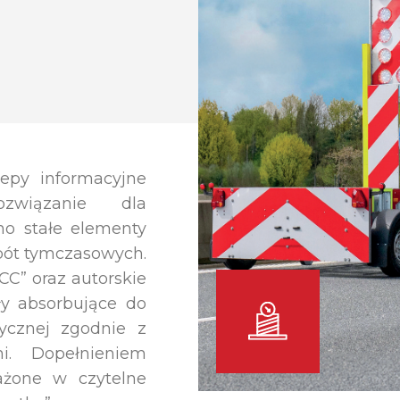
epy informacyjne
związanie dla
no stałe elementy
obót tymczasowych.
C” oraz autorskie
ły absorbujące do
tycznej zgodnie z
i. Dopełnieniem
ażone w czytelne