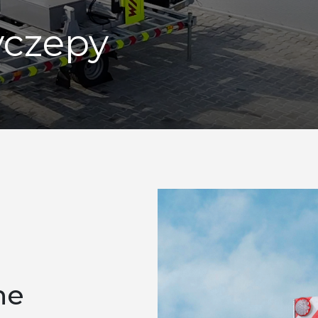
yczepy
ne