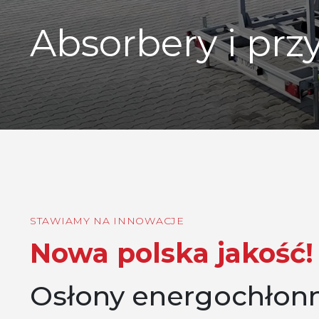
Absorbery i prz
STAWIAMY NA INNOWACJE
Nowa polska jakość!
Osłony energochłon