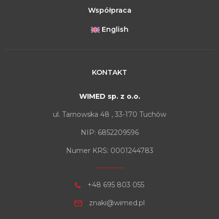
Współpraca
English
KONTAKT
WIMED sp. z o.o.
ul. Tarnowska 48 , 33-170 Tuchów
NIP: 6852209596
Numer KRS: 0001244783
+48 695 803 055
znaki@wimed.pl