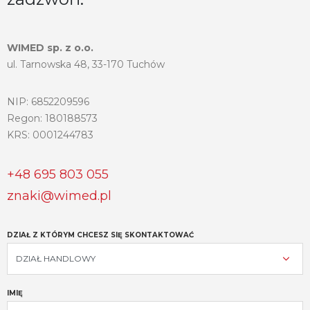
WIMED sp. z o.o.
ul. Tarnowska 48, 33-170 Tuchów
NIP: 6852209596
Regon: 180188573
KRS: 0001244783
+48 695 803 055
znaki@wimed.pl
DZIAŁ Z KTÓRYM CHCESZ SIĘ SKONTAKTOWAĆ
IMIĘ