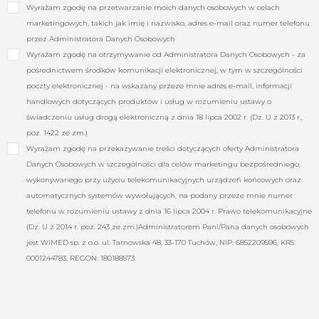
Wyrażam zgodę na przetwarzanie moich danych osobowych w celach
marketingowych, takich jak imię i nazwisko, adres e-mail oraz numer telefonu
przez Administratora Danych Osobowych
Wyrażam zgodę na otrzymywanie od Administratora Danych Osobowych - za
pośrednictwem środków komunikacji elektronicznej, w tym w szczególności
poczty elektronicznej - na wskazany przeze mnie adres e-mail, informacji
handlowych dotyczących produktów i usług w rozumieniu ustawy o
świadczeniu usług drogą elektroniczną z dnia 18 lipca 2002 r. (Dz. U z 2013 r.,
poz. 1422 ze zm.)
Wyrażam zgodę na przekazywanie treści dotyczących oferty Administratora
Danych Osobowych w szczególności dla celów marketingu bezpośredniego,
wykonywanego przy użyciu telekomunikacyjnych urządzeń końcowych oraz
automatycznych systemów wywołujących, na podany przeze mnie numer
telefonu w rozumieniu ustawy z dnia 16 lipca 2004 r. Prawo telekomunikacyjne
(Dz. U z 2014 r. poz. 243 ze zm.)Administratorem Pani/Pana danych osobowych
jest WIMED sp. z o.o. ul. Tarnowska 48, 33-170 Tuchów, NIP: 6852209596, KRS:
0001244783, REGON: 180188573.