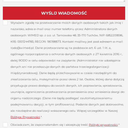
Wyrażam zgodę na przetwarzanie moich danych osobowych takich jak imię i
nazwisko, adres e-mail oraz numer telefonu przez Administratora danych
osobowych: WIMED sp. z o.o. ul. Tarnowska 48, 33-170 Tuchów, NIP: 6852209596,
KRS: 0001244783, REGON: 180188573. Kontakt możliwy jest pod adresem e-mail:
rodo@wimed.pl
. Dane przetwarzane są na podstawie art. 6 ust. 1 lit. a,
ogólnego rozporządzenia o ochronie danych osobowych z 27 kwietnia 2016 r.,
dalej RODO w celu odpowiedzi na zapytanie. (Administrator nie udostępnia
danych ani nie przekazuje danych do państwa trzeciego/organizacji
międzynarodowej). Dane będą przechowywane w czasie niezbędnym do
zrealizowania celu, maksymalnie przez okres 2 lat. Osobie, której dane dotyczą
przysługuje prawo dostępu do swoich danych, ich poprawiania, sprostowania,
usunięcia, ograniczenia przetwarzania przeniesienia oraz wniesienia skargi do
organu nadzorczego. (Dane nie będą podlegać zautomatyzowanemu
podejmowaniu decyzji, w tym profilowaniu). Podanie danych jest dobrowolne,
ale niezbędne do realizacji wskazanego celu. Więcej szczegółów w Naszej
Polityce Prywatności
*.
Oświadczam, że zapoznałam/em się i akceptuję treść
Polityki prywatności
*