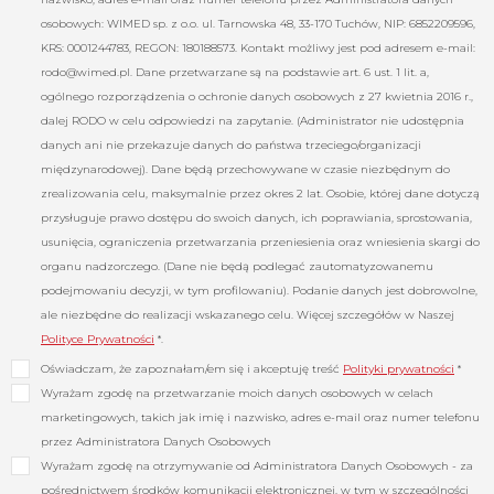
osobowych: WIMED sp. z o.o. ul. Tarnowska 48, 33-170 Tuchów, NIP: 6852209596,
KRS: 0001244783, REGON: 180188573. Kontakt możliwy jest pod adresem e-mail:
rodo@wimed.pl
. Dane przetwarzane są na podstawie art. 6 ust. 1 lit. a,
ogólnego rozporządzenia o ochronie danych osobowych z 27 kwietnia 2016 r.,
dalej RODO w celu odpowiedzi na zapytanie. (Administrator nie udostępnia
danych ani nie przekazuje danych do państwa trzeciego/organizacji
międzynarodowej). Dane będą przechowywane w czasie niezbędnym do
zrealizowania celu, maksymalnie przez okres 2 lat. Osobie, której dane dotyczą
przysługuje prawo dostępu do swoich danych, ich poprawiania, sprostowania,
usunięcia, ograniczenia przetwarzania przeniesienia oraz wniesienia skargi do
organu nadzorczego. (Dane nie będą podlegać zautomatyzowanemu
podejmowaniu decyzji, w tym profilowaniu). Podanie danych jest dobrowolne,
ale niezbędne do realizacji wskazanego celu. Więcej szczegółów w Naszej
Polityce Prywatności
*.
Oświadczam, że zapoznałam/em się i akceptuję treść
Polityki prywatności
*
Wyrażam zgodę na przetwarzanie moich danych osobowych w celach
marketingowych, takich jak imię i nazwisko, adres e-mail oraz numer telefonu
przez Administratora Danych Osobowych
Wyrażam zgodę na otrzymywanie od Administratora Danych Osobowych - za
pośrednictwem środków komunikacji elektronicznej, w tym w szczególności