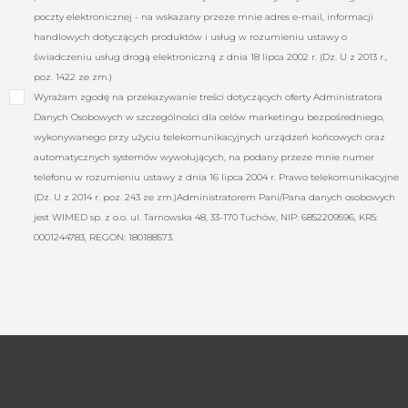
poczty elektronicznej - na wskazany przeze mnie adres e-mail, informacji
handlowych dotyczących produktów i usług w rozumieniu ustawy o
świadczeniu usług drogą elektroniczną z dnia 18 lipca 2002 r. (Dz. U z 2013 r.,
poz. 1422 ze zm.)
Wyrażam zgodę na przekazywanie treści dotyczących oferty Administratora
Danych Osobowych w szczególności dla celów marketingu bezpośredniego,
wykonywanego przy użyciu telekomunikacyjnych urządzeń końcowych oraz
automatycznych systemów wywołujących, na podany przeze mnie numer
telefonu w rozumieniu ustawy z dnia 16 lipca 2004 r. Prawo telekomunikacyjne
(Dz. U z 2014 r. poz. 243 ze zm.)Administratorem Pani/Pana danych osobowych
jest WIMED sp. z o.o. ul. Tarnowska 48, 33-170 Tuchów, NIP: 6852209596, KRS:
0001244783, REGON: 180188573.