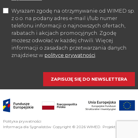
Wyrażam zgodę na otrzymywanie od WIMED sp.
z o.o. na podany adres e-mail i/lub numer
telefonu informacji o najnowszych ofertach,
rabatach i akcjach promocyjnych. Zgodę
możesz odwołać w każdej chwili. Więcej
informacji o zasadach przetwarzania danych
znajdziesz w
polityce prywatności
.
Polityka prywatności
Informacja dla Sygnalistów
Copyright © 2026 WIMED.
Projekt:
fluostudio